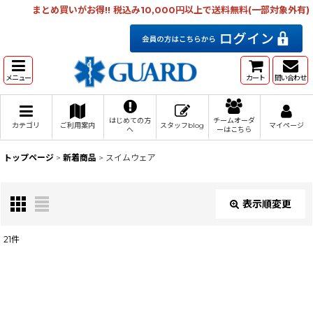
まとめ買いがお得!! 税込み10,000円以上で送料無料(一部対象外有)
メニュー
カート
問い合わせ
はじめての方
チームオーダ
カテゴリ
ご利用案内
スタッフblog
マイページ
へ
ーはこちら
トップページ
>
新着商品
>
スイムウェア
表示順変更
閉じる
21
件
サブカテゴリ
:
表示数
: