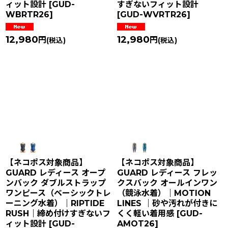
ィット設計
[
GUD-
すぎないフィット設計
WBRTR26
]
[
GUD-WVRTR26
]
12,980
12,980
円
円
(税込)
(税込)
【ネコポス対象商品】
【ネコポス対象商品】
GUARD レディース オープ
GUARD レディース フレッ
ンバック ダブルストラップ
クスバック オールインワン
ワンピース（ベーシックトレ
（競泳水着）｜MOTION
ーニング水着）｜RIPTIDE
LINES ｜砂や汚れが付きに
RUSH｜締め付けすぎないフ
くく軽い着用感
[
GUD-
ィット設計
[
GUD-
AMOT26
]