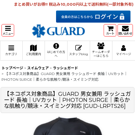
まとめ買いがお得!! 税込み10,000円以上で送料無料(一部対象外有)
メニュー
カート
問い合わせ
はじめての方
チームオーダ
カテゴリ
ご利用案内
スタッフblog
マイページ
へ
ーはこちら
トップページ
>
スイムウェア
>
ラッシュガード
>
【ネコポス対象商品】GUARD 男女兼用 ラッシュガード 長袖｜UVカット｜
PHOTON SURGE｜柔らかな肌触り/競泳・スイミング対応
【ネコポス対象商品】GUARD 男女兼用 ラッシュガ
ード 長袖｜UVカット｜PHOTON SURGE｜柔らか
な肌触り/競泳・スイミング対応
[
GUD-LRPTS26
]