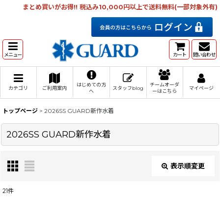
まとめ買いがお得!! 税込み10,000円以上で送料無料(一部対象外有)
メニュー
カート
問い合わせ
はじめての方
チームオーダ
カテゴリ
ご利用案内
スタッフblog
マイページ
へ
ーはこちら
トップページ
>
2026SS GUARD新作水着
2026SS GUARD新作水着
表示順変更
閉じる
21
件
表示数
: