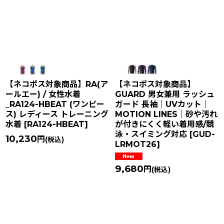
【ネコポス対象商品】RA(ア
【ネコポス対象商品】
ールエー) / 女性水着
GUARD 男女兼用 ラッシュ
_RA124-HBEAT (ワンピー
ガード 長袖｜UVカット｜
ス) レディース トレーニング
MOTION LINES｜砂や汚れ
水着
[
RA124-HBEAT
]
が付きにくく軽い着用感/競
泳・スイミング対応
[
GUD-
10,230
円
(税込)
LRMOT26
]
9,680
円
(税込)