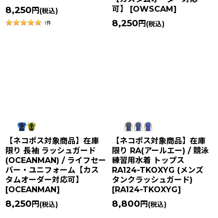
可】
[
OWSCAM
]
8,250
円
(税込)
8,250
円
(税込)
1
件
【ネコポス対象商品】在庫
【ネコポス対象商品】在庫
限り 長袖 ラッシュガード
限り RA(アールエー) / 競泳
(OCEANMAN) / ライフセー
練習用水着 トップス
バー・ユニフォーム【カス
RA124-TKOXYG (メンズ
タムオーダー対応可】
タンクラッシュガード)
[
OCEANMAN
]
[
RA124-TKOXYG
]
8,250
8,800
円
円
(税込)
(税込)