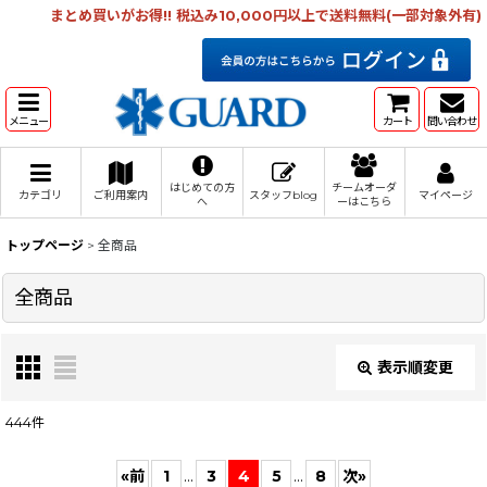
まとめ買いがお得!! 税込み10,000円以上で送料無料(一部対象外有)
メニュー
カート
問い合わせ
はじめての方
チームオーダ
カテゴリ
ご利用案内
スタッフblog
マイページ
へ
ーはこちら
トップページ
>
全商品
全商品
表示順変更
閉じる
444
件
表示数
:
«
前
1
...
3
4
5
...
8
次
»