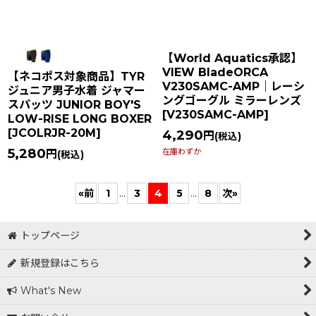
【World Aquatics承認】
VIEW BladeORCA
【ネコポス対象商品】TYR
V230SAMC-AMP｜レーシ
ジュニア男子水着 ジャマー
ングゴーグル ミラーレンズ
スパッツ JUNIOR BOY'S
[
V230SAMC-AMP
]
LOW-RISE LONG BOXER
[
JCOLRJR-20M
]
4,290
円
(税込)
5,280
在庫わずか
円
(税込)
«
前
1
...
3
4
5
...
8
次
»
トップページ
新規登録はこちら
What's New