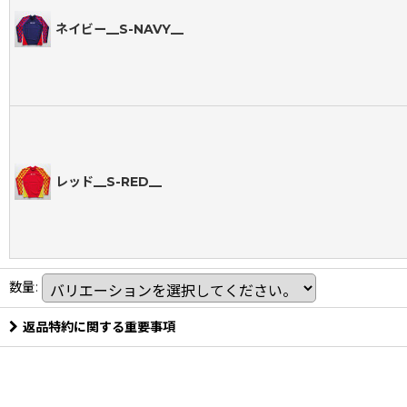
ネイビー__S-NAVY__
レッド__S-RED__
数量
:
返品特約に関する重要事項