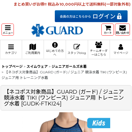
まとめ買いがお得!! 税込み10,000円以上で送料無料(一部対象外有)
メニュー
カート
問い合わせ
はじめての方
チームオーダ
カテゴリ
ご利用案内
スタッフblog
マイページ
へ
ーはこちら
トップページ
>
スイムウェア
>
ジュニアガールズ水着
>
【ネコポス対象商品】GUARD (ガード) / ジュニア 競泳水着 TIKI (ワンピース)
ジュニア用 トレーニング水着
【ネコポス対象商品】GUARD (ガード) / ジュニア
競泳水着 TIKI (ワンピース) ジュニア用 トレーニン
グ水着
[
GUDK-FTKI24
]