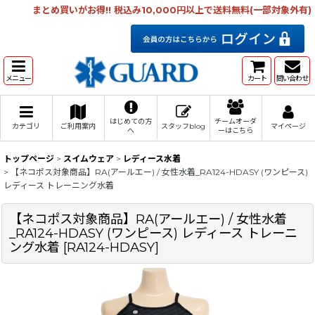
まとめ買いがお得!! 税込み10,000円以上で送料無料(一部対象外有)
メニュー
カート
問い合わせ
はじめての方
チームオーダ
カテゴリ
ご利用案内
スタッフblog
マイページ
へ
ーはこちら
トップページ
>
スイムウェア
>
レディース水着
>
【ネコポス対象商品】RA(アールエー) / 女性水着_RA124-HDASY (ワンピース)
レディース トレーニング水着
【ネコポス対象商品】RA(アールエー) / 女性水着
_RA124-HDASY (ワンピース) レディース トレーニ
ング水着
[
RA124-HDASY
]