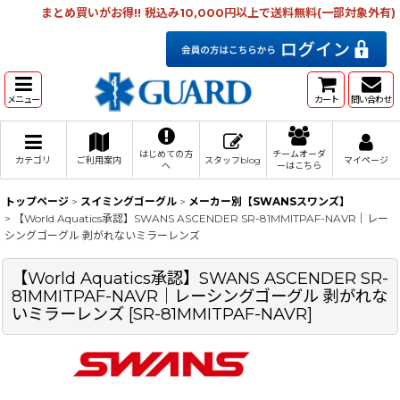
まとめ買いがお得!! 税込み10,000円以上で送料無料(一部対象外有)
メニュー
カート
問い合わせ
はじめての方
チームオーダ
カテゴリ
ご利用案内
スタッフblog
マイページ
へ
ーはこちら
トップページ
>
スイミングゴーグル
>
メーカー別【SWANSスワンズ】
>
【World Aquatics承認】SWANS ASCENDER SR-81MMITPAF-NAVR｜レー
シングゴーグル 剥がれないミラーレンズ
【World Aquatics承認】SWANS ASCENDER SR-
81MMITPAF-NAVR｜レーシングゴーグル 剥がれな
いミラーレンズ
[
SR-81MMITPAF-NAVR
]