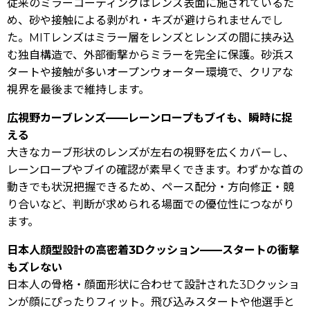
従来のミラーコーティングはレンズ表面に施されているた
め、砂や接触による剥がれ・キズが避けられませんでし
た。MITレンズはミラー層をレンズとレンズの間に挟み込
む独自構造で、外部衝撃からミラーを完全に保護。砂浜ス
タートや接触が多いオープンウォーター環境で、クリアな
視界を最後まで維持します。
広視野カーブレンズ——レーンロープもブイも、瞬時に捉
える
大きなカーブ形状のレンズが左右の視野を広くカバーし、
レーンロープやブイの確認が素早くできます。わずかな首の
動きでも状況把握できるため、ペース配分・方向修正・競
り合いなど、判断が求められる場面での優位性につながり
ます。
日本人顔型設計の高密着3Dクッション——スタートの衝撃
もズレない
日本人の骨格・顔面形状に合わせて設計された3Dクッショ
ンが顔にぴったりフィット。飛び込みスタートや他選手と