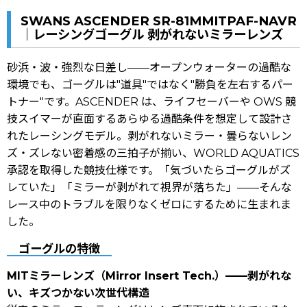
SWANS ASCENDER SR-81MMITPAF-NAVR
｜レーシングゴーグル 剥がれないミラーレンズ
砂浜・波・強烈な日差し——オープンウォーターの過酷な
環境でも、ゴーグルは"道具"ではなく"勝負を左右するパー
トナー"です。ASCENDER は、ライフセーバーや OWS 競
技スイマーが直面するあらゆる過酷条件を想定して設計さ
れたレーシングモデル。剥がれないミラー・曇らないレン
ズ・ズレない密着感の三拍子が揃い、WORLD AQUATICS
承認を取得した競技仕様です。「気づいたらゴーグルがズ
レていた」「ミラーが剥がれて視界が落ちた」——そんな
レース中のトラブルを限りなくゼロにするために生まれま
した。
ゴーグルの特徴
MITミラーレンズ（Mirror Insert Tech.）——剥がれな
い、キズつかない次世代構造