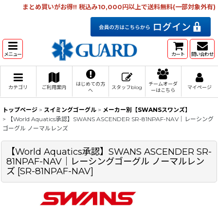
まとめ買いがお得!! 税込み10,000円以上で送料無料(一部対象外有)
メニュー
カート
問い合わせ
はじめての方
チームオーダ
カテゴリ
ご利用案内
スタッフblog
マイページ
へ
ーはこちら
トップページ
>
スイミングゴーグル
>
メーカー別【SWANSスワンズ】
>
【World Aquatics承認】SWANS ASCENDER SR-81NPAF-NAV｜レーシング
ゴーグル ノーマルレンズ
【World Aquatics承認】SWANS ASCENDER SR-
81NPAF-NAV｜レーシングゴーグル ノーマルレン
ズ
[
SR-81NPAF-NAV
]