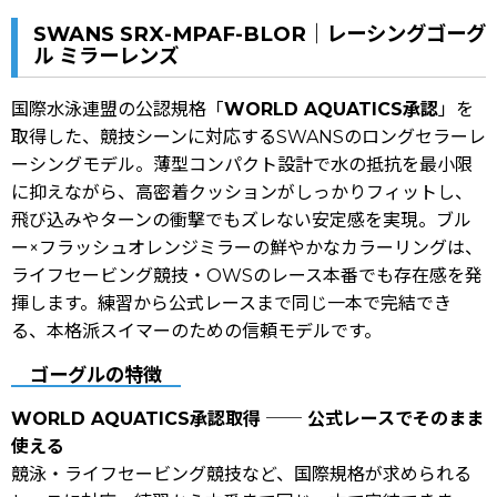
SWANS SRX-MPAF-BLOR｜レーシングゴーグ
ル ミラーレンズ
国際水泳連盟の公認規格「
WORLD AQUATICS承認
」を
取得した、競技シーンに対応するSWANSのロングセラーレ
ーシングモデル。薄型コンパクト設計で水の抵抗を最小限
に抑えながら、高密着クッションがしっかりフィットし、
飛び込みやターンの衝撃でもズレない安定感を実現。ブル
ー×フラッシュオレンジミラーの鮮やかなカラーリングは、
ライフセービング競技・OWSのレース本番でも存在感を発
揮します。練習から公式レースまで同じ一本で完結でき
る、本格派スイマーのための信頼モデルです。
ゴーグルの特徴
WORLD AQUATICS承認取得 ── 公式レースでそのまま
使える
競泳・ライフセービング競技など、国際規格が求められる