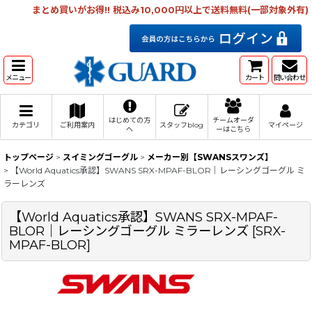
まとめ買いがお得!! 税込み10,000円以上で送料無料(一部対象外有)
メニュー
カート
問い合わせ
はじめての方
チームオーダ
カテゴリ
ご利用案内
スタッフblog
マイページ
へ
ーはこちら
トップページ
>
スイミングゴーグル
>
メーカー別【SWANSスワンズ】
>
【World Aquatics承認】SWANS SRX-MPAF-BLOR｜レーシングゴーグル ミ
ラーレンズ
【World Aquatics承認】SWANS SRX-MPAF-
BLOR｜レーシングゴーグル ミラーレンズ
[
SRX-
MPAF-BLOR
]