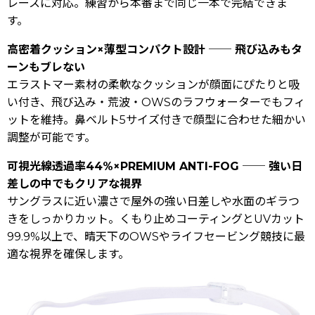
レースに対応。練習から本番まで同じ一本で完結できま
す。
高密着クッション×薄型コンパクト設計 ── 飛び込みもタ
ーンもブレない
エラストマー素材の柔軟なクッションが顔面にぴたりと吸
い付き、飛び込み・荒波・OWSのラフウォーターでもフィ
ットを維持。鼻ベルト5サイズ付きで顔型に合わせた細かい
調整が可能です。
可視光線透過率44%×PREMIUM ANTI-FOG ── 強い日
差しの中でもクリアな視界
サングラスに近い濃さで屋外の強い日差しや水面のギラつ
きをしっかりカット。くもり止めコーティングとUVカット
99.9%以上で、晴天下のOWSやライフセービング競技に最
適な視界を確保します。