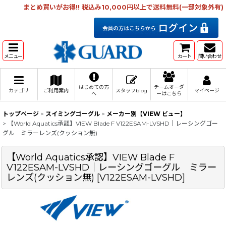
まとめ買いがお得!! 税込み10,000円以上で送料無料(一部対象外有)
メニュー
カート
問い合わせ
はじめての方
チームオーダ
カテゴリ
ご利用案内
スタッフblog
マイページ
へ
ーはこちら
トップページ
>
スイミングゴーグル
>
メーカー別【VIEW ビュー】
>
【World Aquatics承認】VIEW Blade F V122ESAM-LVSHD｜レーシングゴー
グル ミラーレンズ(クッション無)
【World Aquatics承認】VIEW Blade F
V122ESAM-LVSHD｜レーシングゴーグル ミラー
レンズ(クッション無)
[
V122ESAM-LVSHD
]