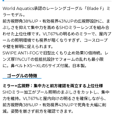
World Aquatics承認のレーシングゴーグル「Blade F」ミ
ラーモデル。
前方視野角38%UP・有効視界43%UPの広視野設計に、ま
ぶしさを抑えて集中力を高めるSHDミラーレンズを組み合
わせた上位仕様です。VLT67%の明るめのミラーで、屋内プ
ールの照明環境でも視界が暗くなりすぎず、コースロープ
や壁を鮮明に捉えられます。
SWIPE ANTI-FOGで旧型比くもり止め効果10倍持続。レ
ンズ厚11%CUTの低抵抗設計でフォームの乱れも最小限
に。鼻ベルトXS〜XLの5サイズ付属。日本製。
ゴーグルの特徴
ミラー×広視野：集中力と前方確認を両立する上位仕様
SHDミラー加工がプール照明のまぶしさをカットし、集中
力を維持。VLT67%と屋内向けの明るさを確保しながら、
前方視野角38%UP・有効視界43%UPで死角を大幅に削
減。姿勢を崩さず前方を確認できます。