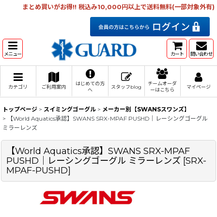
まとめ買いがお得!! 税込み10,000円以上で送料無料(一部対象外有)
メニュー
カート
問い合わせ
はじめての方
チームオーダ
カテゴリ
ご利用案内
スタッフblog
マイページ
へ
ーはこちら
トップページ
>
スイミングゴーグル
>
メーカー別【SWANSスワンズ】
>
【World Aquatics承認】SWANS SRX-MPAF PUSHD｜レーシングゴーグル
ミラーレンズ
【World Aquatics承認】SWANS SRX-MPAF
PUSHD｜レーシングゴーグル ミラーレンズ
[
SRX-
MPAF-PUSHD
]