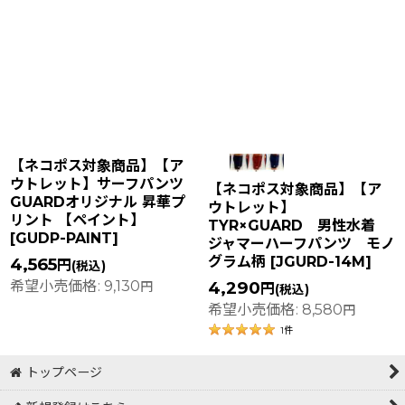
【ネコポス対象商品】【ア
ウトレット】サーフパンツ
【ネコポス対象商品】【ア
GUARDオリジナル 昇華プ
ウトレット】
リント 【ペイント】
TYR×GUARD 男性水着
[
GUDP-PAINT
]
ジャマーハーフパンツ モノ
グラム柄
[
JGURD-14M
]
4,565
円
(税込)
希望小売価格
:
9,130
4,290
円
円
(税込)
希望小売価格
:
8,580
円
1
件
トップページ