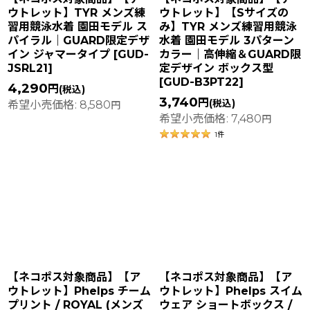
ウトレット】TYR メンズ練
ウトレット】【Sサイズの
習用競泳水着 園田モデル ス
み】TYR メンズ練習用競泳
パイラル｜GUARD限定デザ
水着 園田モデル 3パターン
イン ジャマータイプ
[
GUD-
カラー｜高伸縮＆GUARD限
JSRL21
]
定デザイン ボックス型
[
GUD-B3PT22
]
4,290
円
(税込)
3,740
円
(税込)
希望小売価格
:
8,580
円
希望小売価格
:
7,480
円
1
件
【ネコポス対象商品】【ア
【ネコポス対象商品】【ア
ウトレット】Phelps チーム
ウトレット】Phelps スイム
プリント / ROYAL (メンズ
ウェア ショートボックス /