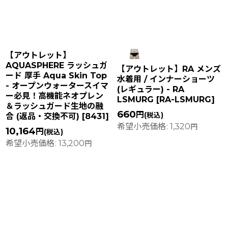
並び順
:
絞り込む
【アウトレット】
AQUASPHERE ラッシュガ
【アウトレット】RA メンズ
ード 厚手 Aqua Skin Top
水着用 / インナーショーツ
- オープンウォータースイマ
(レギュラー) - RA
ー必見！高機能ネオプレン
LSMURG
[
RA-LSMURG
]
＆ラッシュガード生地の融
660
円
(税込)
合 (返品・交換不可)
[
8431
]
希望小売価格
:
1,320
円
10,164
円
(税込)
希望小売価格
:
13,200
円