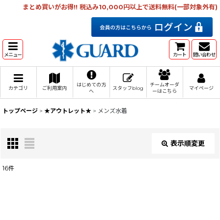
まとめ買いがお得!! 税込み10,000円以上で送料無料(一部対象外有)
メニュー
カート
問い合わせ
はじめての方
チームオーダ
カテゴリ
ご利用案内
スタッフblog
マイページ
へ
ーはこちら
トップページ
>
★アウトレット★
>
メンズ水着
表示順変更
閉じる
16
件
表示数
:
在庫あり