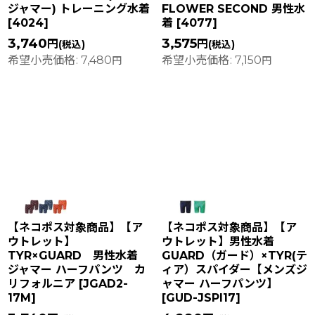
ジャマー) トレーニング水着
FLOWER SECOND 男性水
[
4024
]
着
[
4077
]
3,740
3,575
円
円
(税込)
(税込)
希望小売価格
:
7,480
希望小売価格
:
7,150
円
円
【ネコポス対象商品】【ア
【ネコポス対象商品】【ア
ウトレット】
ウトレット】男性水着
TYR×GUARD 男性水着
GUARD（ガード）×TYR(テ
ジャマー ハーフパンツ カ
ィア）スパイダー【メンズジ
リフォルニア
[
JGAD2-
ャマー ハーフパンツ】
17M
]
[
GUD-JSPI17
]