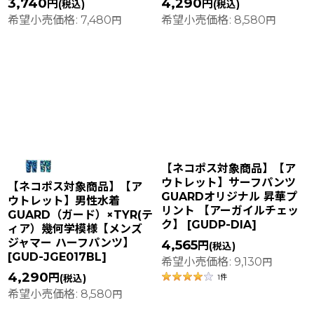
3,740
4,290
円
円
(税込)
(税込)
希望小売価格
:
7,480
希望小売価格
:
8,580
円
円
【ネコポス対象商品】【ア
ウトレット】サーフパンツ
【ネコポス対象商品】【ア
GUARDオリジナル 昇華プ
ウトレット】男性水着
リント 【アーガイルチェッ
GUARD（ガード）×TYR(テ
ク】
[
GUDP-DIA
]
ィア）幾何学模様【メンズ
ジャマー ハーフパンツ】
4,565
円
(税込)
[
GUD-JGE017BL
]
希望小売価格
:
9,130
円
4,290
円
(税込)
1
件
希望小売価格
:
8,580
円