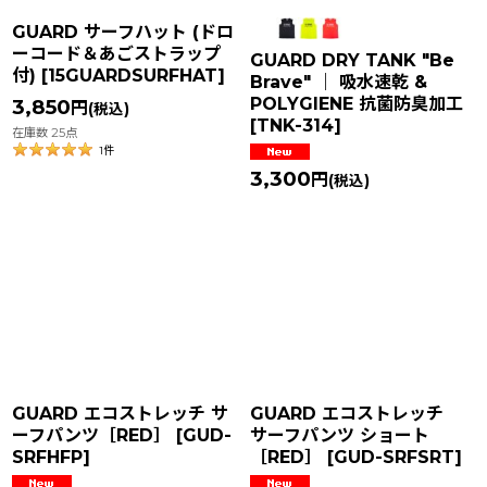
GUARD サーフハット (ドロ
ーコード＆あごストラップ
GUARD DRY TANK "Be
付)
[
15GUARDSURFHAT
]
Brave" ｜ 吸水速乾 &
POLYGIENE 抗菌防臭加工
3,850
円
(税込)
[
TNK-314
]
在庫数 25点
1
件
3,300
円
(税込)
GUARD エコストレッチ サ
GUARD エコストレッチ
ーフパンツ［RED］
[
GUD-
サーフパンツ ショート
SRFHFP
]
［RED］
[
GUD-SRFSRT
]