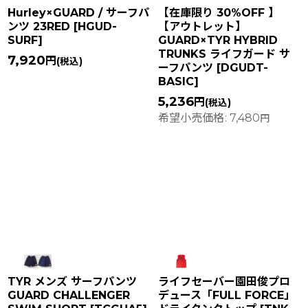
Hurley×GUARD / サーフパ
【在庫限り 30%OFF 】
ンツ 23RED
[
HGUD-
【アウトレット】
SURF
]
GUARD×TYR HYBRID
TRUNKS ライフガード サ
7,920
円
(税込)
ーフパンツ
[
DGUDT-
BASIC
]
5,236
円
(税込)
希望小売価格
:
7,480
円
TYR メンズ サーフパンツ
ライフセーバー園田俊プロ
GUARD CHALLENGER
デュース「FULL FORCE」