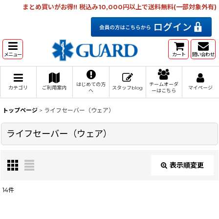
まとめ買いがお得!! 税込み10,000円以上で送料無料(一部対象外有)
メニュー
カート
問い合わせ
はじめての方
チームオーダ
カテゴリ
ご利用案内
スタッフblog
マイページ
へ
ーはこちら
トップページ
>
ライフセーバー（ウェア）
ライフセーバー（ウェア）
表示順変更
閉じる
14
件
表示数
: