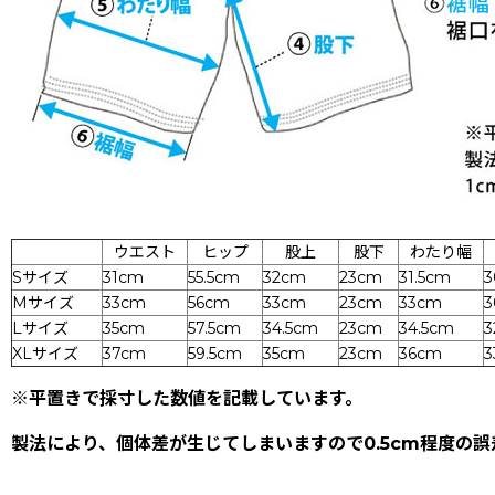
ウエスト
ヒップ
股上
股下
わたり幅
Sサイズ
31cm
55.5cm
32cm
23cm
31.5cm
Mサイズ
33
cm
56cm
33cm
23cm
33cm
3
Lサイズ
35
cm
57.5cm
34.5cm
23cm
34.5cm
3
XLサイズ
37
cm
59.5cm
35cm
23cm
36cm
3
※平置きで採寸した数値を記載しています。
製法により、個体差が生じてしまいますので0.5cm程度の