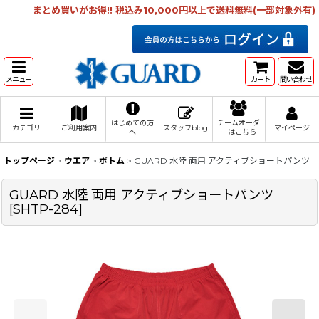
まとめ買いがお得!! 税込み10,000円以上で送料無料(一部対象外有)
メニュー
カート
問い合わせ
はじめての方
チームオーダ
カテゴリ
ご利用案内
スタッフblog
マイページ
へ
ーはこちら
トップページ
>
ウエア
>
ボトム
>
GUARD 水陸 両用 アクティブショートパンツ
GUARD 水陸 両用 アクティブショートパンツ
[
SHTP-284
]