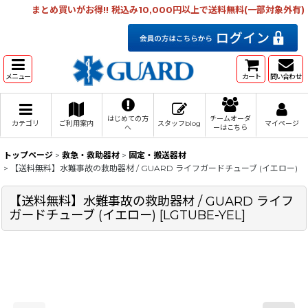
まとめ買いがお得!! 税込み10,000円以上で送料無料(一部対象外有)
メニュー
カート
問い合わせ
はじめての方
チームオーダ
カテゴリ
ご利用案内
スタッフblog
マイページ
へ
ーはこちら
トップページ
>
救急・救助器材
>
固定・搬送器材
>
【送料無料】水難事故の救助器材 / GUARD ライフガードチューブ (イエロー)
【送料無料】水難事故の救助器材 / GUARD ライフ
ガードチューブ (イエロー)
[
LGTUBE-YEL
]