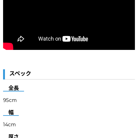
スペック
全長
95cm
幅
14cm
厚さ