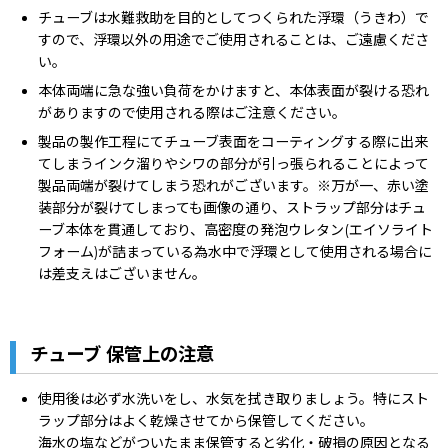
チューブは水難救助を目的としてつくられた浮環（うきわ）で
すので、浮環以外の用途でご使用されることは、ご遠慮くださ
い。
本体両端に急な強い負荷をかけますと、本体表面が裂ける恐れ
がありますので使用される際はご注意ください。
製品の製作工程にてチューブ表面をコーティングする際に出来
てしまうインク溜りやシワの部分が引っ張られることによって
製品両端が裂けてしまう恐れがございます。※万が一、赤い塗
装部分が裂けてしまっても画像の通り、ストラップ部分はチュ
ーブ本体を貫通しており、高密度の発泡ウレタン(エイソライト
フォーム)が詰まっている為水中で浮環として使用される場合に
は差支えはございません。
チューブ 保管上の注意
使用後は必ず水洗いをし、水気を拭き取りましょう。特にスト
ラップ部分はよく乾燥させてから保管してください。
海水の塩などがついたまま保管すると劣化・破損の原因となる