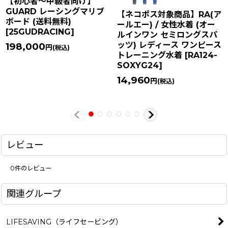
【初心者〜中級者向け】
GUARD レーシングマリブ
【ネコポス対象商品】RA(ア
ボード (送料無料)
ールエー) / 女性水着 (オー
[
25GUDRACING
]
ルインワン セミロングスパ
ッツ) レディース ワンピース
198,000
円
(税込)
トレーニング水着
[
RA124-
SOXYG24
]
14,960
円
(税込)
レビュー
0
件のレビュー
関連グループ
LIFESAVING（ライフセービング）