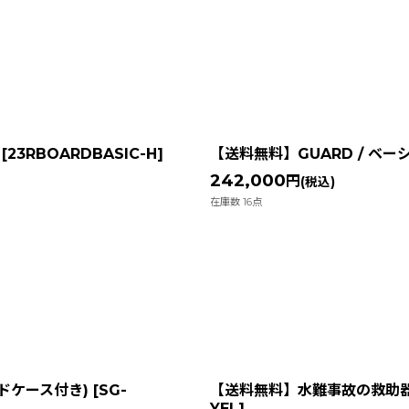
絞り込む
[
23RBOARDBASIC-H
]
【送料無料】GUARD / ベ
242,000
円
(税込)
在庫数 16点
ードケース付き)
[
SG-
【送料無料】水難事故の救助器材
YEL
]