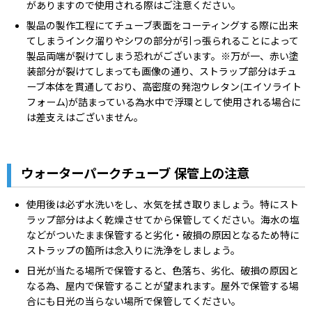
がありますので使用される際はご注意ください。
製品の製作工程にてチューブ表面をコーティングする際に出来
てしまうインク溜りやシワの部分が引っ張られることによって
製品両端が裂けてしまう恐れがございます。※万が一、赤い塗
装部分が裂けてしまっても画像の通り、ストラップ部分はチュ
ーブ本体を貫通しており、高密度の発泡ウレタン(エイソライト
フォーム)が詰まっている為水中で浮環として使用される場合に
は差支えはございません。
ウォーターパークチューブ 保管上の注意
使用後は必ず水洗いをし、水気を拭き取りましょう。特にスト
ラップ部分はよく乾燥させてから保管してください。海水の塩
などがついたまま保管すると劣化・破損の原因となるため特に
ストラップの箇所は念入りに洗浄をしましょう。
日光が当たる場所で保管すると、色落ち、劣化、破損の原因と
なる為、屋内で保管することが望まれます。屋外で保管する場
合にも日光の当らない場所で保管してください。