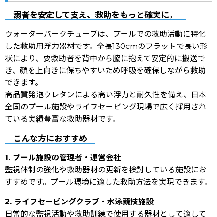
溺者を安定して支え、救助をもっと確実に。
ウォーターパークチューブは、プールでの救助活動に特化
した救助用浮力器材です。全長130cmのフラットで長い形
状により、要救助者を背中から脇に抱えて安定的に搬送で
き、顔を上向きに保ちやすいため呼吸を確保しながら救助
できます。
高品質発泡ウレタンによる高い浮力と耐久性を備え、日本
全国のプール施設やライフセービング現場で広く採用され
ている実績豊富な救助器材です。
こんな方におすすめ
1. プール施設の管理者・運営会社
監視体制の強化や救助器材の更新を検討している施設にお
すすめです。プール環境に適した救助方法を実現できます。
2. ライフセービングクラブ・水泳競技施設
日常的な監視活動や救助訓練で使用する器材として適して