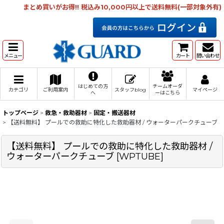
まとめ買いがお得!! 税込み10,000円以上で送料無料(一部対象外有)
メニュー
カート
問い合わせ
はじめての方
チームオーダ
カテゴリ
ご利用案内
スタッフblog
マイページ
へ
ーはこちら
トップページ
>
救急・救助器材
>
固定・搬送器材
>
【送料無料】 プールでの救助に特化した救助器材 / ウォーターパークチューブ
【送料無料】 プールでの救助に特化した救助器材 /
ウォーターパークチューブ
[
WPTUBE
]