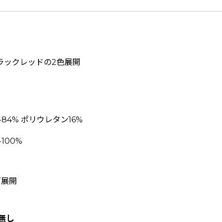
ラックレッドの2色展開
4% ポリウレタン16%
100%
ズ展開
無し