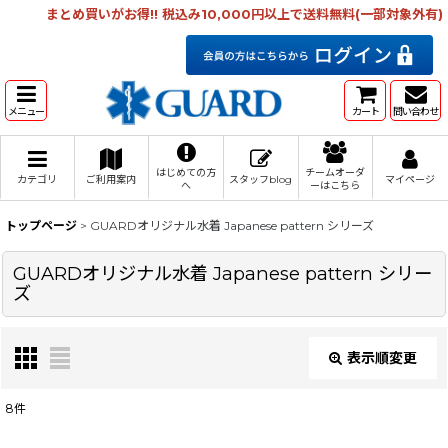
まとめ買いがお得!! 税込み10,000円以上で送料無料(一部対象外有)
メニュー
カート
問い合わせ
はじめての方
チームオーダ
カテゴリ
ご利用案内
スタッフblog
マイページ
へ
ーはこちら
トップページ
>
GUARDオリジナル水着 Japanese pattern シリーズ
GUARDオリジナル水着 Japanese pattern シリー
ズ
表示順変更
閉じる
8
件
表示数
: