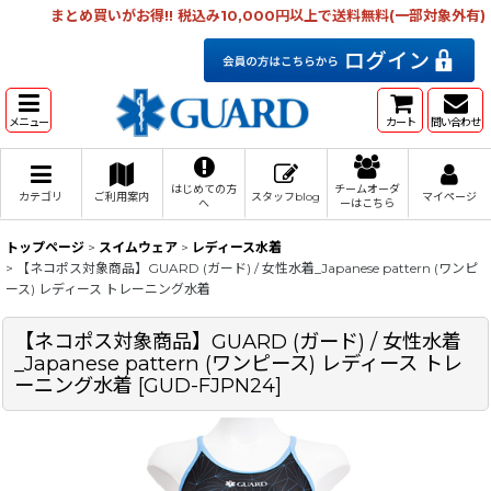
まとめ買いがお得!! 税込み10,000円以上で送料無料(一部対象外有)
メニュー
カート
問い合わせ
はじめての方
チームオーダ
カテゴリ
ご利用案内
スタッフblog
マイページ
へ
ーはこちら
トップページ
>
スイムウェア
>
レディース水着
>
【ネコポス対象商品】GUARD (ガード) / 女性水着_Japanese pattern (ワンピ
ース) レディース トレーニング水着
【ネコポス対象商品】GUARD (ガード) / 女性水着
_Japanese pattern (ワンピース) レディース トレ
ーニング水着
[
GUD-FJPN24
]