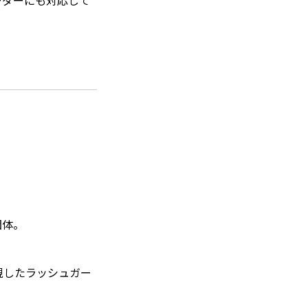
ーダーにも対応して
団体。
視したラッシュガー