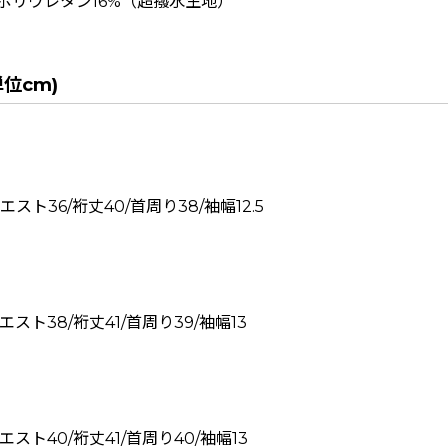
 ポリウレタン16%（超撥水生地）
位cm)
ウエスト36/裄丈40/首周り38/袖幅12.5
ウエスト38/裄丈41/首周り39/袖幅13
ウエスト40/裄丈41/首周り40/袖幅13