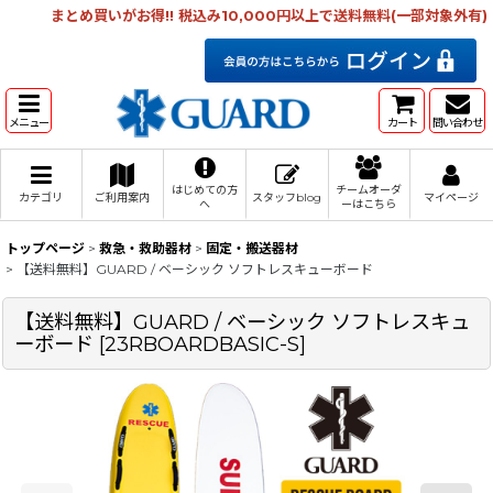
まとめ買いがお得!! 税込み10,000円以上で送料無料(一部対象外有)
メニュー
カート
問い合わせ
はじめての方
チームオーダ
カテゴリ
ご利用案内
スタッフblog
マイページ
へ
ーはこちら
トップページ
>
救急・救助器材
>
固定・搬送器材
>
【送料無料】GUARD / ベーシック ソフトレスキューボード
【送料無料】GUARD / ベーシック ソフトレスキュ
ーボード
[
23RBOARDBASIC-S
]