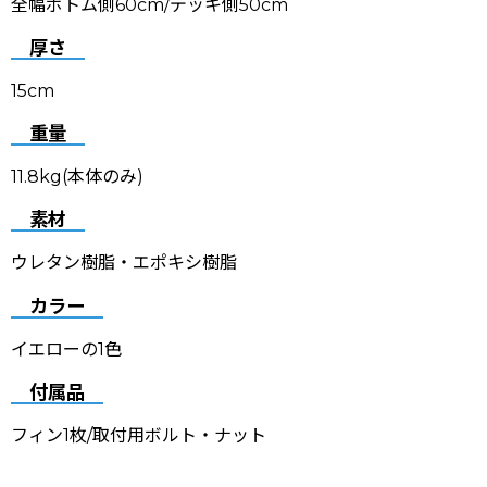
全幅ボトム側60cm/デッキ側50cm
厚さ
15cm
重量
11.8kg(本体のみ)
素材
ウレタン樹脂・エポキシ樹脂
カラー
イエローの1色
付属品
フィン1枚/取付用ボルト・ナット