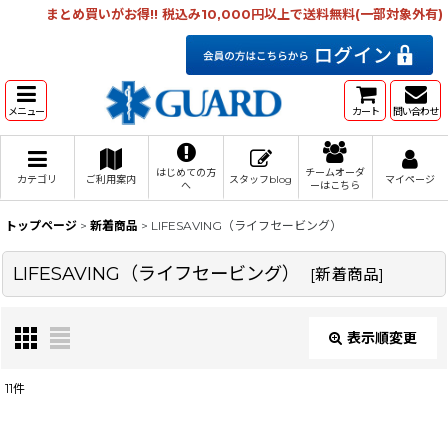
まとめ買いがお得!! 税込み10,000円以上で送料無料(一部対象外有)
メニュー
カート
問い合わせ
はじめての方
チームオーダ
カテゴリ
ご利用案内
スタッフblog
マイページ
へ
ーはこちら
トップページ
>
新着商品
>
LIFESAVING（ライフセービング）
LIFESAVING（ライフセービング）
[
新着商品
]
表示順変更
閉じる
11
件
表示数
: