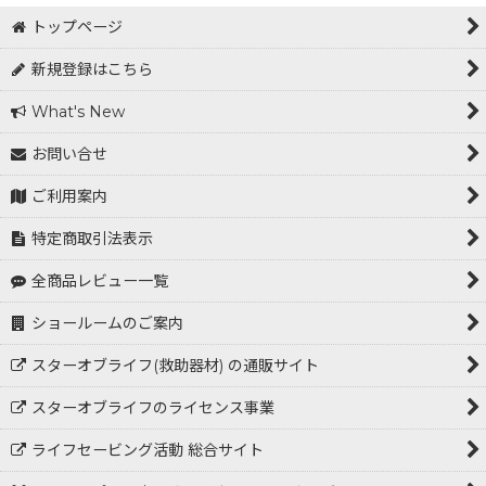
トップページ
LIFESAVING（ライフセービング）
新規登録はこちら
オープンウォータースイミング(OWS)
What's New
STAR OF LIFE(スターオブライフ)
お問い合せ
Aggressive Design（アグレッシブデザイン）日焼け止め
ご利用案内
TYR商品
特定商取引法表示
防水・防滴アイテム
全商品レビュー一覧
Rescue
ショールームのご案内
エンブレム・ステッカー
スターオブライフ(救助器材) の通販サイト
スターオブライフのライセンス事業
ライフセービング活動 総合サイト