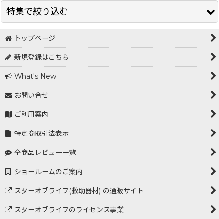
在庫あり
特集で絞り込む
並び順
:
トップページ
LIFESAVING（ライフセービング）
絞り込む
新規登録はこちら
オープンウォータースイミング(OWS)
What's New
STAR OF LIFE(スターオブライフ)
お問い合せ
Aggressive Design（アグレッシブデザイン）日焼け止め
ご利用案内
TYR商品
特定商取引法表示
防水・防滴アイテム
全商品レビュー一覧
Rescue
ショールームのご案内
エンブレム・ステッカー
スターオブライフ(救助器材) の通販サイト
スターオブライフのライセンス事業