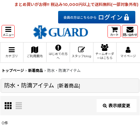
まとめ買いがお得!! 税込み10,000円以上で送料無料(一部対象外有)
メニュー
カート
問い合わせ
はじめての方
チームオーダ
カテゴリ
ご利用案内
スタッフblog
マイページ
へ
ーはこちら
トップページ
>
新着商品
>
防水・防滴アイテム
防水・防滴アイテム
[
新着商品
]
表示順変更
閉じる
0
件
表示数
: