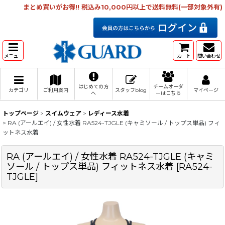
まとめ買いがお得!! 税込み10,000円以上で送料無料(一部対象外有)
メニュー
カート
問い合わせ
はじめての方
チームオーダ
カテゴリ
ご利用案内
スタッフblog
マイページ
へ
ーはこちら
トップページ
>
スイムウェア
>
レディース水着
>
RA (アールエイ) / 女性水着 RA524-TJGLE (キャミソール / トップス単品) フィ
ットネス水着
RA (アールエイ) / 女性水着 RA524-TJGLE (キャミ
ソール / トップス単品) フィットネス水着
[
RA524-
TJGLE
]