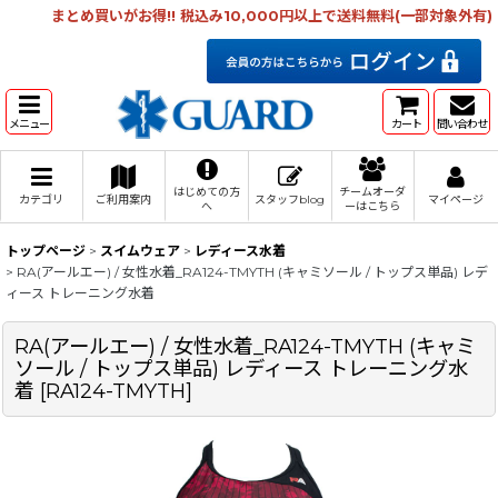
まとめ買いがお得!! 税込み10,000円以上で送料無料(一部対象外有)
メニュー
カート
問い合わせ
はじめての方
チームオーダ
カテゴリ
ご利用案内
スタッフblog
マイページ
へ
ーはこちら
トップページ
>
スイムウェア
>
レディース水着
>
RA(アールエー) / 女性水着_RA124-TMYTH (キャミソール / トップス単品) レデ
ィース トレーニング水着
RA(アールエー) / 女性水着_RA124-TMYTH (キャミ
ソール / トップス単品) レディース トレーニング水
着
[
RA124-TMYTH
]