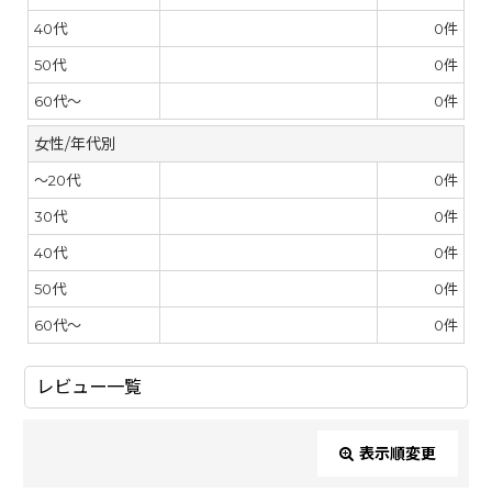
40代
0
件
50代
0
件
60代～
0
件
女性/年代別
～20代
0
件
30代
0
件
40代
0
件
50代
0
件
60代～
0
件
レビュー一覧
表示順変更
閉じる