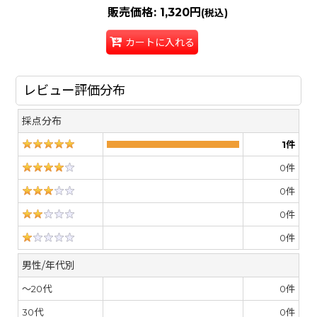
販売価格
:
1,320円
(税込)
カートに入れる
レビュー評価分布
採点分布
1
件
0
件
0
件
0
件
0
件
男性/年代別
～20代
0
件
30代
0
件