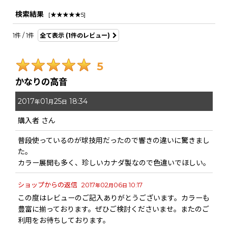
検索結果
[
★★★★★5
]
レビュー検索
:
1
件
/
1
件
全て表示
(1件のレビュー)
期間
:
5
画像
:
かなりの高音
2017
01
25
18:34
星の数
:
年
月
日
購入者
さん
年代
:
普段使っているのが球技用だったので響きの違いに驚きまし
た。
性別
:
カラー展開も多く、珍しいカナダ製なので色違いでほしい。
ショップからの返信
2017
02
06
10:17
年
月
日
並び順
:
この度はレビューのご記入ありがとうございます。カラーも
豊富に揃っております。ぜひご検討くださいませ。またのご
絞り込む
利用をお待ちしております。