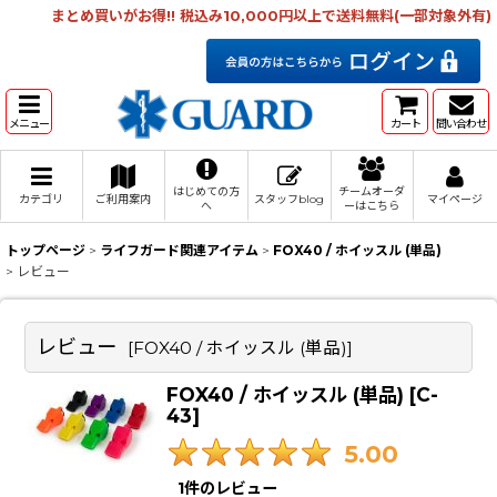
まとめ買いがお得!! 税込み10,000円以上で送料無料(一部対象外有)
メニュー
カート
問い合わせ
はじめての方
チームオーダ
カテゴリ
ご利用案内
スタッフblog
マイページ
へ
ーはこちら
トップページ
>
ライフガード関連アイテム
>
FOX40 / ホイッスル (単品)
>
レビュー
レビュー
[
FOX40 / ホイッスル (単品)
]
FOX40 / ホイッスル (単品)
[
C-
43
]
5.00
1
件のレビュー