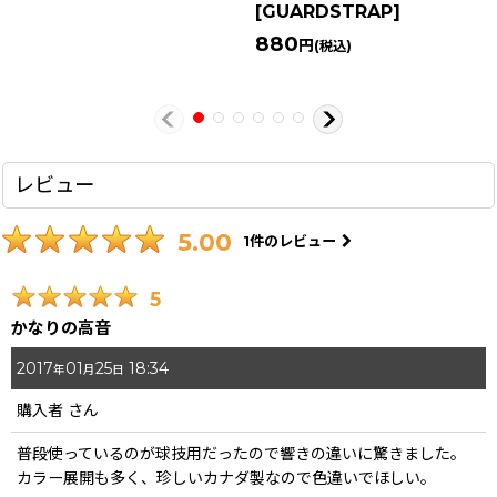
[
GUARDSTRAP
]
880
円
(税込)
レビュー
5.00
1
件のレビュー
5
かなりの高音
2017
01
25
18:34
年
月
日
購入者
さん
普段使っているのが球技用だったので響きの違いに驚きました。
カラー展開も多く、珍しいカナダ製なので色違いでほしい。