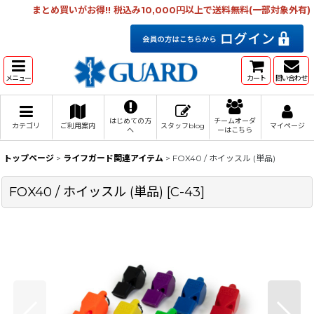
まとめ買いがお得!! 税込み10,000円以上で送料無料(一部対象外有)
メニュー
カート
問い合わせ
はじめての方
チームオーダ
カテゴリ
ご利用案内
スタッフblog
マイページ
へ
ーはこちら
トップページ
>
ライフガード関連アイテム
>
FOX40 / ホイッスル (単品)
FOX40 / ホイッスル (単品)
[
C-43
]