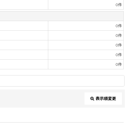
0
件
0
件
0
件
0
件
0
件
0
件
表示順変更
閉じる