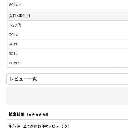
60代～
女性/年代別
～20代
30代
40代
50代
60代～
レビュー一覧
検索結果
[
★★★★★5
]
レビュー検索
:
1
件
/
2
件
全て表示
(2件のレビュー)