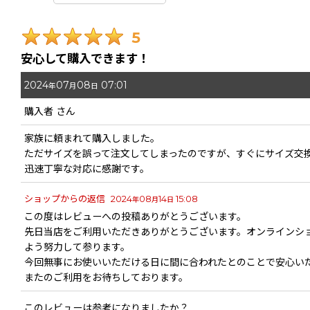
期間
:
5
画像
:
安心して購入できます！
2024
07
08
07:01
星の数
:
年
月
日
購入者
さん
年代
:
家族に頼まれて購入しました。
ただサイズを誤って注文してしまったのですが、すぐにサイズ交
性別
:
迅速丁寧な対応に感謝です。
ショップからの返信
2024
08
14
15:08
年
月
日
並び順
:
この度はレビューへの投稿ありがとうございます。
先日当店をご利用いただきありがとうございます。オンラインシ
よう努力して参ります。
今回無事にお使いいただける日に間に合われたとのことで安心い
またのご利用をお待ちしております。
このレビューは参考になりましたか？