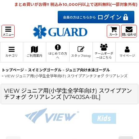
まとめ買いがお得!! 税込み10,000円以上で送料無料(一部対象外有)
メニュー
カート
問い合わせ
はじめての方
チームオーダ
カテゴリ
ご利用案内
スタッフblog
マイページ
へ
ーはこちら
トップページ
>
スイミングゴーグル
>
ジュニア向け水泳ゴーグル
>
VIEW ジュニア用(小学生全学年向け) スワイプアンチフォグ クリアレンズ
VIEW ジュニア用(小学生全学年向け) スワイプアン
チフォグ クリアレンズ
[
V740JSA-BL
]