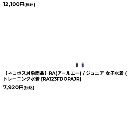
12,100
円
(税込)
【ネコポス対象商品】RA(アールエー) / ジュニア 女子水着 (
トレーニング水着
[
RA123FDOPAJR
]
7,920
円
(税込)