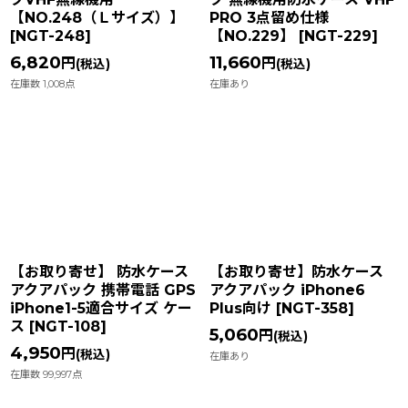
【NO.248（Ｌサイズ）】
PRO 3点留め仕様
[
NGT-248
]
【NO.229】
[
NGT-229
]
6,820
11,660
円
円
(税込)
(税込)
在庫数 1,008点
在庫あり
【お取り寄せ】 防水ケース
【お取り寄せ】防水ケース
アクアパック 携帯電話 GPS
アクアパック iPhone6
iPhone1-5適合サイズ ケー
Plus向け
[
NGT-358
]
ス
[
NGT-108
]
5,060
円
(税込)
4,950
円
(税込)
在庫あり
在庫数 99,997点