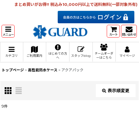
まとめ買いがお得!! 税込み10,000円以上で送料無料(一部対象外有)
メニュー
カート
問い合わせ
はじめての方
チームオーダ
カテゴリ
ご利用案内
スタッフblog
マイページ
へ
ーはこちら
トップページ
>
高性能防水ケース
>
アクアパック
表示順変更
閉じる
9
件
表示数
:
在庫あり