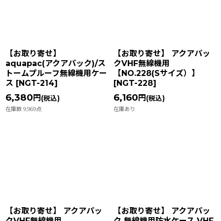
並び順
:
絞り込む
【お取り寄せ】
【お取り寄せ】 アクアパッ
aquapac(アクアパック)/ス
クVHF無線機用
トームプルーフ無線機用ケー
【NO.228(Sサイズ）】
ス
[
NGT-214
]
[
NGT-228
]
6,380
6,160
円
円
(税込)
(税込)
在庫数 9,969点
在庫あり
【お取り寄せ】 アクアパッ
【お取り寄せ】 アクアパッ
クVHF無線機用
ク 無線機用防水ケース VHF