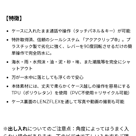
【特徴】
ケースに入れたまま通話や操作（タッチパネル＆キー）が可能
特許取得済、信頼のシールシステム 「アクアクリップ®」。プ
ラスチック製で劣化に強く、レバーを90度回転させるだけの簡
単操作で完全防水に。
海水・雨・水飛沫・油・泥・砂・埃、また潮風等を完全にシャ
ットアウト
万が一水中に落としても浮くので安心
本体素材には、丈夫で柔らかくケース越しの操作を容易にする
TPU（ポリウレタン）を使用（PVC不使用＋リサイクル可能）
ケース裏面のLENZFLEXを通して写真や動画の撮影も可能
※
出し入れ
についてのご注意点：角度によってはうまく入