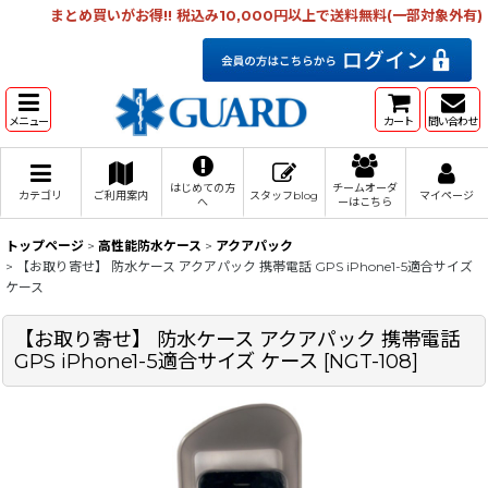
まとめ買いがお得!! 税込み10,000円以上で送料無料(一部対象外有)
メニュー
カート
問い合わせ
はじめての方
チームオーダ
カテゴリ
ご利用案内
スタッフblog
マイページ
へ
ーはこちら
トップページ
>
高性能防水ケース
>
アクアパック
>
【お取り寄せ】 防水ケース アクアパック 携帯電話 GPS iPhone1-5適合サイズ
ケース
【お取り寄せ】 防水ケース アクアパック 携帯電話
GPS iPhone1-5適合サイズ ケース
[
NGT-108
]