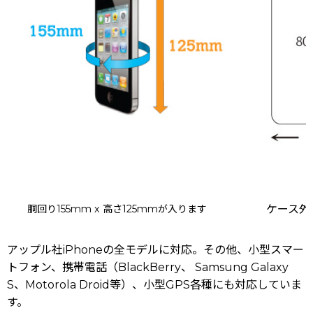
胴回り155mm x 高さ125mmが入ります
ケース外寸
アップル社iPhoneの全モデルに対応。その他、小型スマー
トフォン、携帯電話（BlackBerry、 Samsung Galaxy
S、Motorola Droid等）、小型GPS各種にも対応していま
す。