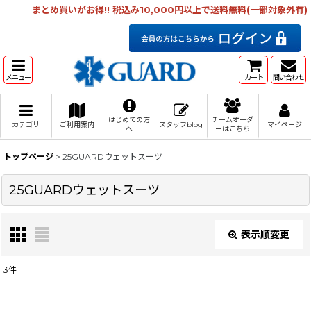
まとめ買いがお得!! 税込み10,000円以上で送料無料(一部対象外有)
メニュー
カート
問い合わせ
はじめての方
チームオーダ
カテゴリ
ご利用案内
スタッフblog
マイページ
へ
ーはこちら
トップページ
>
25GUARDウェットスーツ
25GUARDウェットスーツ
表示順変更
閉じる
3
件
表示数
: