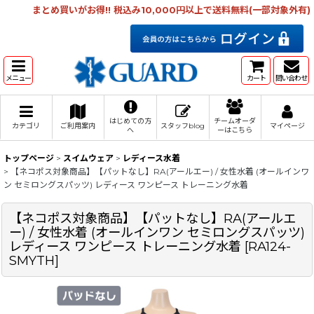
まとめ買いがお得!! 税込み10,000円以上で送料無料(一部対象外有)
メニュー
カート
問い合わせ
はじめての方
チームオーダ
カテゴリ
ご利用案内
スタッフblog
マイページ
へ
ーはこちら
トップページ
>
スイムウェア
>
レディース水着
>
【ネコポス対象商品】【パットなし】RA(アールエー) / 女性水着 (オールインワ
ン セミロングスパッツ) レディース ワンピース トレーニング水着
【ネコポス対象商品】【パットなし】RA(アールエ
ー) / 女性水着 (オールインワン セミロングスパッツ)
レディース ワンピース トレーニング水着
[
RA124-
SMYTH
]