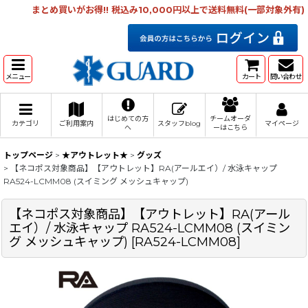
まとめ買いがお得!! 税込み10,000円以上で送料無料(一部対象外有)
メニュー
カート
問い合わせ
はじめての方
チームオーダ
カテゴリ
ご利用案内
スタッフblog
マイページ
へ
ーはこちら
トップページ
>
★アウトレット★
>
グッズ
>
【ネコポス対象商品】【アウトレット】RA(アールエイ）/ 水泳キャップ
RA524-LCMM08 (スイミング メッシュキャップ)
【ネコポス対象商品】【アウトレット】RA(アール
エイ）/ 水泳キャップ RA524-LCMM08 (スイミン
グ メッシュキャップ)
[
RA524-LCMM08
]