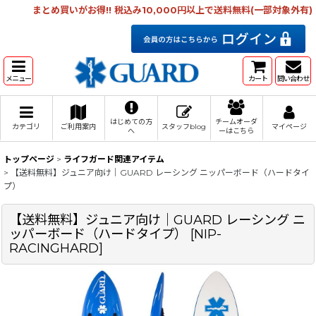
まとめ買いがお得!! 税込み10,000円以上で送料無料(一部対象外有)
メニュー
カート
問い合わせ
はじめての方
チームオーダ
カテゴリ
ご利用案内
スタッフblog
マイページ
へ
ーはこちら
トップページ
>
ライフガード関連アイテム
>
【送料無料】ジュニア向け｜GUARD レーシング ニッパーボード（ハードタイ
プ）
【送料無料】ジュニア向け｜GUARD レーシング ニ
ッパーボード（ハードタイプ）
[
NIP-
RACINGHARD
]