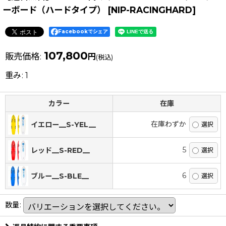
ーボード（ハードタイプ）
[
NIP-RACINGHARD
]
Facebookでシェア
107,800
販売価格
:
円
(税込)
重み
:
1
カラー
在庫
在庫わずか
イエロー__S-YEL__
5
レッド__S-RED__
6
ブルー__S-BLE__
数量
: