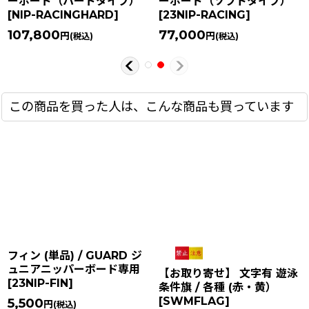
ーボード（ハードタイプ）
ーボード（ソフトタイプ）
[
NIP-RACINGHARD
]
[
23NIP-RACING
]
107,800
77,000
円
円
(税込)
(税込)
この商品を買った人は、こんな商品も買っています
フィン (単品) / GUARD ジ
ュニアニッパーボード専用
【お取り寄せ】 文字有 遊泳
[
23NIP-FIN
]
条件旗 / 各種 (赤・黄）
[
SWMFLAG
]
5,500
円
(税込)