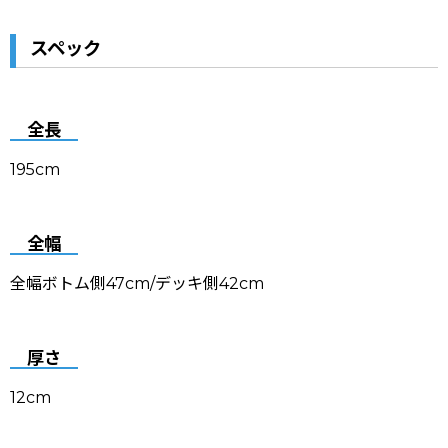
スペック
全長
195cm
全幅
全幅ボトム側47cm/デッキ側42cm
厚さ
12cm