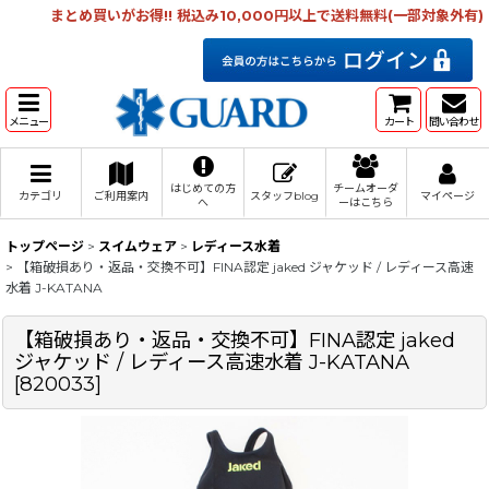
まとめ買いがお得!! 税込み10,000円以上で送料無料(一部対象外有)
メニュー
カート
問い合わせ
はじめての方
チームオーダ
カテゴリ
ご利用案内
スタッフblog
マイページ
へ
ーはこちら
トップページ
>
スイムウェア
>
レディース水着
>
【箱破損あり・返品・交換不可】FINA認定 jaked ジャケッド / レディース高速
水着 J-KATANA
【箱破損あり・返品・交換不可】FINA認定 jaked
ジャケッド / レディース高速水着 J-KATANA
[
820033
]