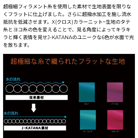
超極細フィラメント糸を使用した素材で生地表面を限りな
くフラットに仕上げました。さらに超撥水加工を施し流水
抵抗を低減させます。X(クロス)カラーニット~生地のタテ
糸とヨコ糸の色を変えることで、見る角度によってキラキ
ラと輝く表情を見せJ-KATANAのユニークな6色が水面で光
を放ちます。