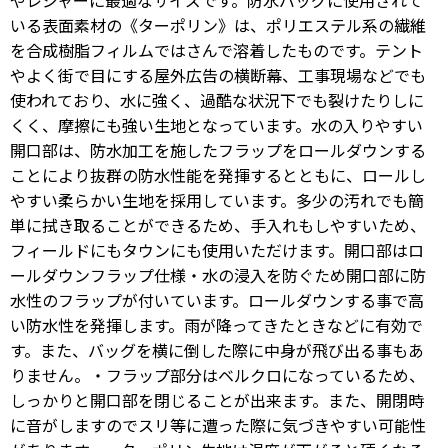
やレジャーに最適なサイズです。防水バッグに使用されて
いる表面素材の《ターポリン》は、ポリエステル系の繊維
を合成樹脂フィルムではさんで溶着したものです。テント
やよく街で目にする屋外広告の横断幕、工事現場などでも
使われており、水に強く、過酷な状況下でも裂けたりしに
くく、摩擦にも強い生地となっています。水の入りやすい
開口部は、防水加工を施したフラップをロールダウンする
ことにより抜群の防水性能を発揮するとともに、ロールし
やすい柔らかい生地を採用しています。多少の汚れでも簡
単に拭き取ることができるため、手入れもしやすいため、
フィールドにもタウンにも使用いただけます。開口部はロ
ールダウンフラップ仕様・水の浸入を防ぐため開口部に防
水性のフラップが付いています。ロールダウンする事で高
い防水性を発揮します。雨が降ってきたときなどに有効で
す。また、バッグを横に倒した際に中身が飛び出る事もあ
りません。・フラップ部分はベルクロになっているため、
しっかりと開口部を閉じることが出来ます。また、開閉時
に音がしますのでスリ等に遭った際に気づきやすい可能性