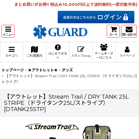
まとめ買いがお得!! 税込み10,000円以上で送料無料(一部対象外有)
メニュー
カート
問い合わせ
はじめての方
チームオーダ
カテゴリ
ご利用案内
スタッフblog
マイページ
へ
ーはこちら
トップページ
>
★アウトレット★
>
グッズ
>
【アウトレット】Stream Trail / DRY TANK 25L STRIPE（ドライタンク25L/ス
トライプ）
【アウトレット】Stream Trail / DRY TANK 25L
STRIPE（ドライタンク25L/ストライプ）
[
DTANK25STP
]