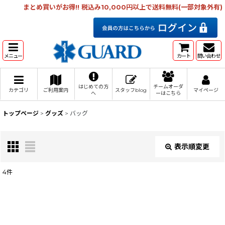
まとめ買いがお得!! 税込み10,000円以上で送料無料(一部対象外有)
メニュー
カート
問い合わせ
はじめての方
チームオーダ
カテゴリ
ご利用案内
スタッフblog
マイページ
へ
ーはこちら
トップページ
>
グッズ
>
バッグ
表示順変更
閉じる
4
件
表示数
:
在庫あり