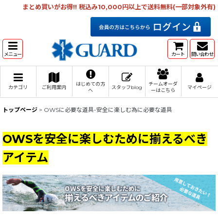
まとめ買いがお得!! 税込み10,000円以上で送料無料(一部対象外有)
メニュー
カート
問い合わせ
はじめての方
チームオーダ
カテゴリ
ご利用案内
スタッフblog
マイページ
へ
ーはこちら
トップページ
>
OWSに必要な道具-安全に楽しむ為に必要な道具
OWSを安全に楽しむために揃えるべき
アイテム