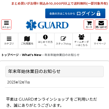
まとめ買いがお得!! 税込み10,000円以上で送料無料(一部対象外有)
メニュー
カート
問い合わせ
はじめての方
チームオーダ
カテゴリ
ご利用案内
スタッフblog
マイページ
へ
ーはこちら
トップページ
>
What's New
>
年末年始休業日のお知らせ
年末年始休業日のお知らせ
2023
12
11
年
月
日
平素は GUARDオンラインショップ をご利用いただ
き、誠にありがとうございます。