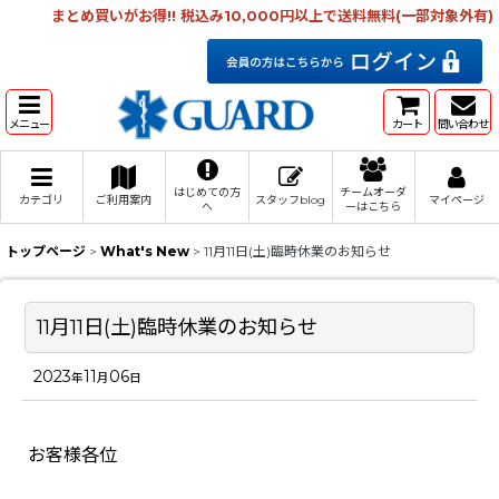
まとめ買いがお得!! 税込み10,000円以上で送料無料(一部対象外有)
メニュー
カート
問い合わせ
はじめての方
チームオーダ
カテゴリ
ご利用案内
スタッフblog
マイページ
へ
ーはこちら
トップページ
>
What's New
>
11月11日(土)臨時休業のお知らせ
11月11日(土)臨時休業のお知らせ
2023
11
06
年
月
日
お客様各位