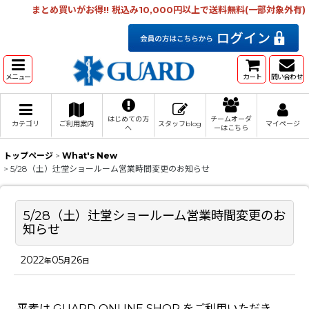
まとめ買いがお得!! 税込み10,000円以上で送料無料(一部対象外有)
メニュー
カート
問い合わせ
はじめての方
チームオーダ
カテゴリ
ご利用案内
スタッフblog
マイページ
へ
ーはこちら
トップページ
>
What's New
>
5/28（土）辻堂ショールーム営業時間変更のお知らせ
5/28（土）辻堂ショールーム営業時間変更のお
知らせ
2022
05
26
年
月
日
平素は GUARD ONLINE SHOP をご利用いただき、