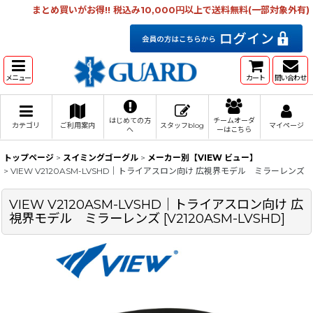
まとめ買いがお得!! 税込み10,000円以上で送料無料(一部対象外有)
メニュー
カート
問い合わせ
はじめての方
チームオーダ
カテゴリ
ご利用案内
スタッフblog
マイページ
へ
ーはこちら
トップページ
>
スイミングゴーグル
>
メーカー別【VIEW ビュー】
>
VIEW V2120ASM-LVSHD｜トライアスロン向け 広視界モデル ミラーレンズ
VIEW V2120ASM-LVSHD｜トライアスロン向け 広
視界モデル ミラーレンズ
[
V2120ASM-LVSHD
]