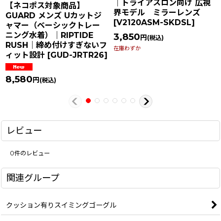
｜トライアスロン向け 広視
【ネコポス対象商品】
界モデル ミラーレンズ
GUARD メンズ Uカットジ
[
V2120ASM-SKDSL
]
ャマー（ベーシックトレー
ニング水着）｜RIPTIDE
3,850
円
(税込)
RUSH｜締め付けすぎないフ
在庫わずか
ィット設計
[
GUD-JRTR26
]
8,580
円
(税込)
レビュー
0
件のレビュー
関連グループ
クッション有りスイミングゴーグル