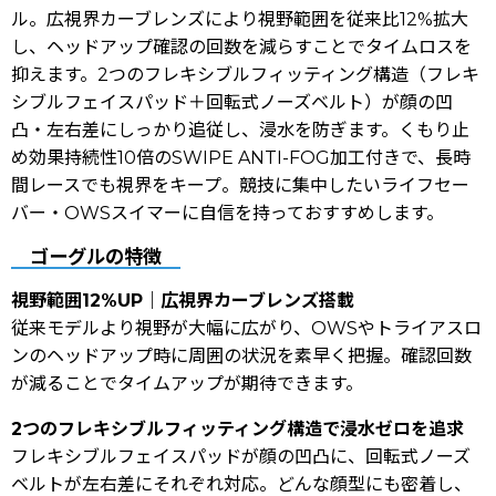
ル。広視界カーブレンズにより視野範囲を従来比12%拡大
し、ヘッドアップ確認の回数を減らすことでタイムロスを
抑えます。2つのフレキシブルフィッティング構造（フレキ
シブルフェイスパッド＋回転式ノーズベルト）が顔の凹
凸・左右差にしっかり追従し、浸水を防ぎます。くもり止
め効果持続性10倍のSWIPE ANTI-FOG加工付きで、長時
間レースでも視界をキープ。競技に集中したいライフセー
バー・OWSスイマーに自信を持っておすすめします。
ゴーグルの特徴
視野範囲12%UP｜広視界カーブレンズ搭載
従来モデルより視野が大幅に広がり、OWSやトライアスロ
ンのヘッドアップ時に周囲の状況を素早く把握。確認回数
が減ることでタイムアップが期待できます。
2つのフレキシブルフィッティング構造で浸水ゼロを追求
フレキシブルフェイスパッドが顔の凹凸に、回転式ノーズ
ベルトが左右差にそれぞれ対応。どんな顔型にも密着し、