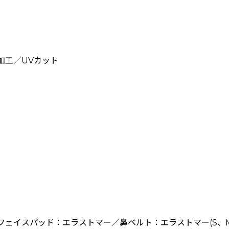
ー加工／UVカット
ェイスパッド：エラストマー／鼻ベルト：エラストマー(S、