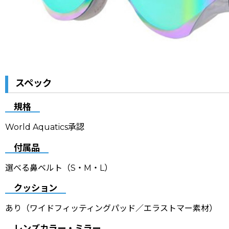
スペック
規格
World Aquatics承認
付属品
選べる鼻ベルト（S・M・L）
クッション
あり
（ワイドフィッティングパッド／エラストマー素材）
レンズカラー・ミラー