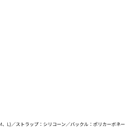
M、L)／ストラップ：シリコーン／バックル：ポリカーボネー