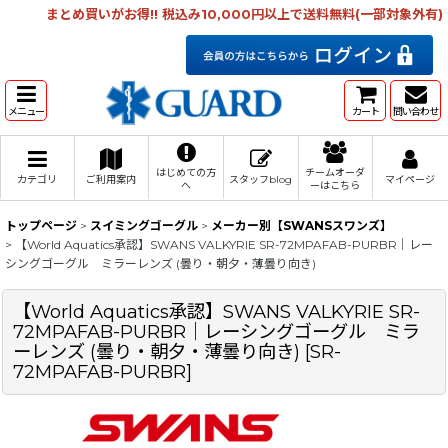
まとめ買いがお得!! 税込み10,000円以上で送料無料(一部対象外有)
メニュー
カート
問い合わせ
はじめての方
チームオーダ
カテゴリ
ご利用案内
スタッフblog
マイページ
へ
ーはこちら
トップページ
>
スイミングゴーグル
>
メーカー別【SWANSスワンズ】
>
【World Aquatics承認】SWANS VALKYRIE SR-72MPAFAB-PURBR｜レー
シングゴーグル ミラーレンズ (曇り・朝夕・薄曇り向き)
【World Aquatics承認】SWANS VALKYRIE SR-
72MPAFAB-PURBR｜レーシングゴーグル ミラ
ーレンズ (曇り・朝夕・薄曇り向き)
[
SR-
72MPAFAB-PURBR
]