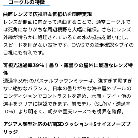
ゴーグルの特徴
曲面レンズで広視野＆低抵抗を同時実現
レンズが側面に向かって湾曲することで、通常ゴーグルで
は死角になりがちな周辺視野を大幅に確保。さらにレンズ
外縁が滑らかに処理されているため水の抵抗を最小化し、
スピードを削がない設計です。OWSでの並走確認やブイの
目視にも有利です。
可視光透過率39％｜曇り・薄曇りの屋外に最適なレンズ特
性
透過率39％のパステルブラウンミラーは、強すぎず暗すぎ
ない絶妙なバランス。日本の曇りがちな海や屋外プールの
コンディションでコントラストを高め、水面・ブイ・他の
選手をクリアに視認できます。前モデル（SL/NV・透過率
10％）より明るく、朝夕や曇天レースでも視界を確保。
アジア人顔型対応の抗菌3Dクッション＋5サイズノーズブ
リッジ