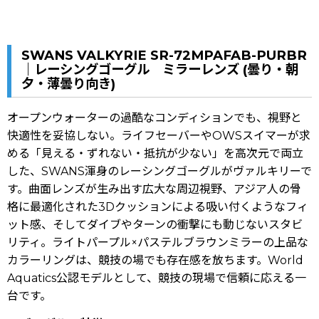
SWANS VALKYRIE SR-72MPAFAB-PURBR
｜レーシングゴーグル ミラーレンズ (曇り・朝
夕・薄曇り向き)
オープンウォーターの過酷なコンディションでも、視野と
快適性を妥協しない。ライフセーバーやOWSスイマーが求
める「見える・ずれない・抵抗が少ない」を高次元で両立
した、SWANS渾身のレーシングゴーグルがヴァルキリーで
す。曲面レンズが生み出す広大な周辺視野、アジア人の骨
格に最適化された3Dクッションによる吸い付くようなフィ
ット感、そしてダイブやターンの衝撃にも動じないスタビ
リティ。ライトパープル×パステルブラウンミラーの上品な
カラーリングは、競技の場でも存在感を放ちます。World
Aquatics公認モデルとして、競技の現場で信頼に応える一
台です。